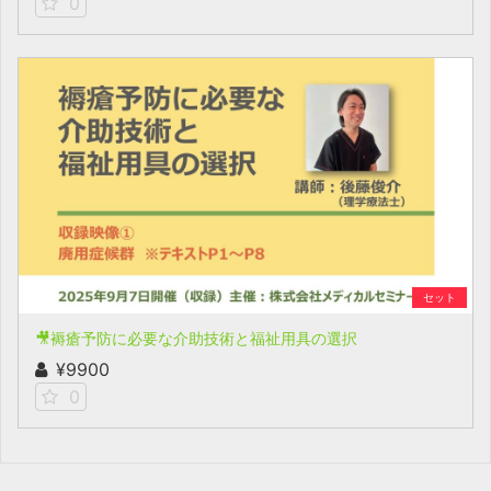
0
セット
🎥褥瘡予防に必要な介助技術と福祉用具の選択
¥9900
0