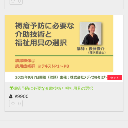
0
セット
🎥褥瘡予防に必要な介助技術と福祉用具の選択
¥9900
0