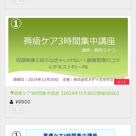
0
セット
🎥褥瘡ケア3時間集中講座【2024年11月30日開催(収録)】
¥9900
0