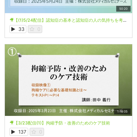
50:20
🎥【(1)5/24配信】認知症の基本と認知症の人の気持ちを考える講座
33
0
1:18:05
🎥【3/23配信(1)】拘縮予防・改善のためのケア技術
137
0