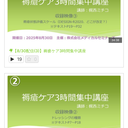
34:38
🎥【8/30配信(3)】褥瘡ケア3時間集中講座
19
0