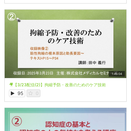
1:45:04
🎥【3/23配信(2)】拘縮予防・改善のためのケア技術
95
0