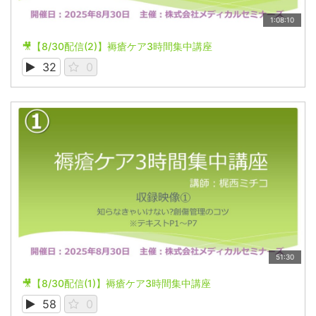
1:08:10
🎥【8/30配信(2)】褥瘡ケア3時間集中講座
32
0
51:30
🎥【8/30配信(1)】褥瘡ケア3時間集中講座
58
0