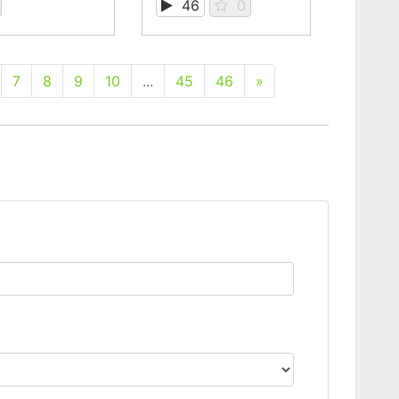
46
0
7
8
9
10
...
45
46
»