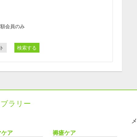
月額会員のみ
ト
検索する
イブラリー
マケア
褥瘡ケア