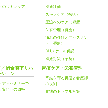
マのスキンケア
褥瘡評価
スキンケア（褥瘡）
圧迫へのケア（褥瘡）
栄養管理（褥瘡）
痛みの評価とアセスメン
ト（褥瘡）
OHスケール解説
褥瘡対策（予防）
ア／摂食嚥下リハ
胃瘻ケア・栄養管理
ーション
尊厳を守る胃瘻と看護師
ケア＞セミナーで
の役割
る質問への回答
胃瘻のトラブル対策