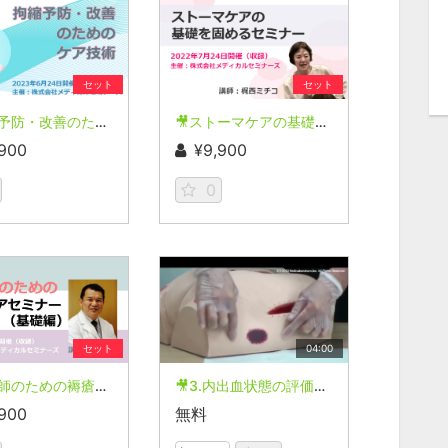
セット
セット
🎥拘縮予防・改善のためのケア技術
🎥ストーマケアの基礎を固めるセミナー【2022年7月24日開催(収録)】
,900
¥9,900
0
セット
04:00
🎥看護師のための褥瘡ケアセミナー（基礎コース）【2022年9月24日開催(収録)】
🎥3.内出血状態の評価と対応
,900
無料