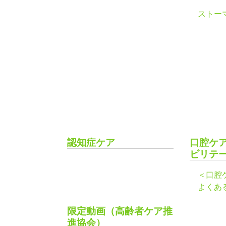
ストー
認知症ケア
口腔ケ
ビリテ
＜口腔
よくあ
限定動画（高齢者ケア推
進協会）