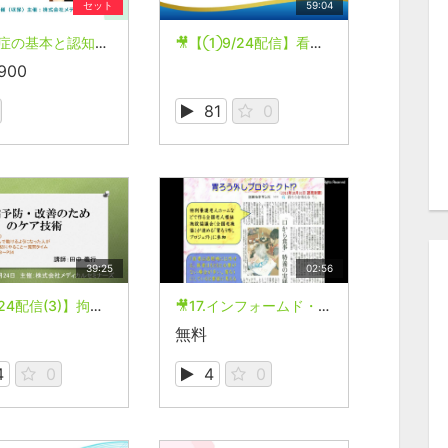
セット
59:04
🎥認知症の基本と認知症の人の気持ちを考える講座
🎥【①9/24配信】看護師のための褥瘡ケアセミナー （基礎コース）
,900
81
0
39:25
02:56
🎥【6/24配信(3)】拘縮予防・改善のためのケア技術
🎥17.インフォームド・コンセント
無料
4
0
4
0