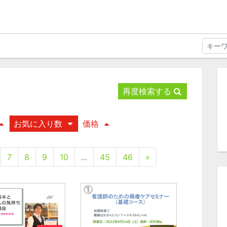
再度検索する
お気に入り数
価格
7
8
9
10
...
45
46
»