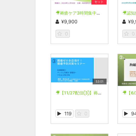
セット
🎥褥瘡ケア3時間集中講座【2024年11月30日開催(収録)】
¥9,900
¥9
0
0
53:01
🎥【11/27配信③】褥瘡ゼロを目指す！褥瘡予防対策セミナー
119
0
9