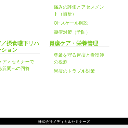
痛みの評価とアセスメン
ト（褥瘡）
OHスケール解説
褥瘡対策（予防）
ア／摂食嚥下リハ
胃瘻ケア・栄養管理
ーション
尊厳を守る胃瘻と看護師
ケア＞セミナーで
の役割
る質問への回答
胃瘻のトラブル対策
株式会社メディカルセミナーズ