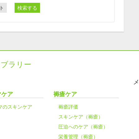
ト
検索する
イブラリー
マケア
褥瘡ケア
マのスキンケア
褥瘡評価
スキンケア（褥瘡）
圧迫へのケア（褥瘡）
栄養管理（褥瘡）