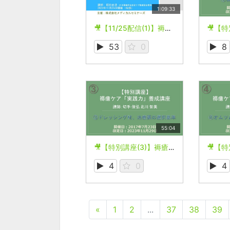
1:09:33
🎥【11/25配信(1)】褥瘡ゼロを目指す！褥瘡予防対策セミナー
53
0
8
55:04
🎥【特別講座(3)】褥瘡ケア「実践力」養成講座
4
0
4
«
1
2
...
37
38
39