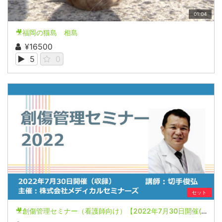
01:04
🎥福岡の猫島 相島
¥16500
5
0
セット
🎥創傷管理セミナー（看護師向け）【2022年7月30日開催(収録)】