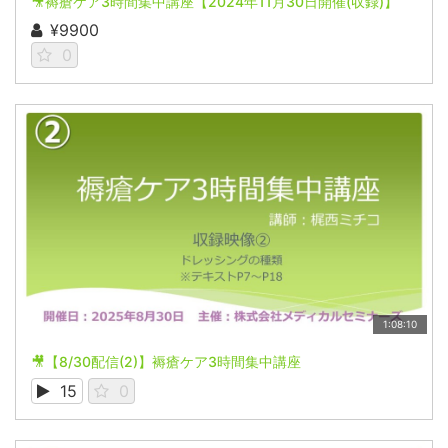
🎥褥瘡ケア3時間集中講座【2024年11月30日開催(収録)】
¥9900
0
1:08:10
🎥【8/30配信(2)】褥瘡ケア3時間集中講座
15
0