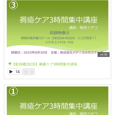
34:38
🎥【8/30配信(3)】褥瘡ケア3時間集中講座
14
0