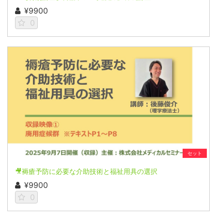
¥9900
0
セット
🎥褥瘡予防に必要な介助技術と福祉用具の選択
¥9900
0