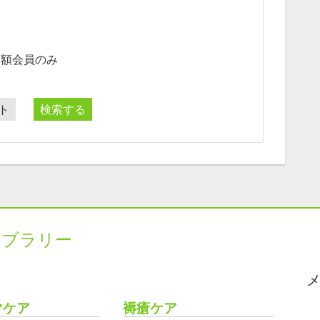
月額会員のみ
ト
検索する
イブラリー
マケア
褥瘡ケア