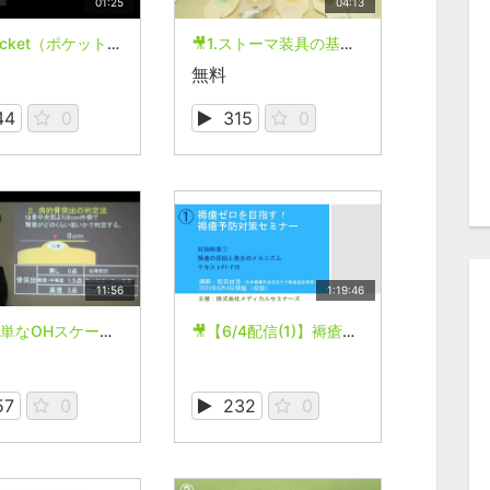
01:25
04:13
🎥8.Pocket（ポケット）【褥瘡評価】
🎥1.ストーマ装具の基本情報
無料
44
0
315
0
11:56
1:19:46
🎥2. 簡単なOHスケール判定方法
🎥【6/4配信(1)】褥瘡ゼロを目指す！褥瘡予防対策セミナー
57
0
232
0