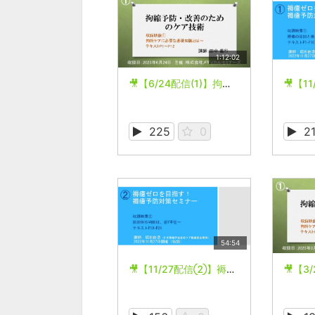
1:12:02
🎥【6/24配信(1)】拘縮予防・改善のためのケア技術
225
0
2
54:54
🎥【11/27配信②】褥瘡ゼロを目指す！褥瘡予防対策セミナー