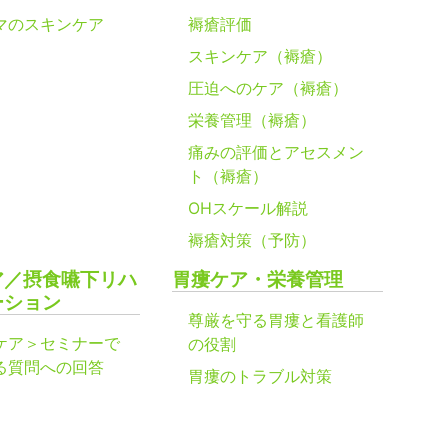
マのスキンケア
褥瘡評価
スキンケア（褥瘡）
圧迫へのケア（褥瘡）
栄養管理（褥瘡）
痛みの評価とアセスメン
ト（褥瘡）
OHスケール解説
褥瘡対策（予防）
ア／摂食嚥下リハ
胃瘻ケア・栄養管理
ーション
尊厳を守る胃瘻と看護師
ケア＞セミナーで
の役割
る質問への回答
胃瘻のトラブル対策