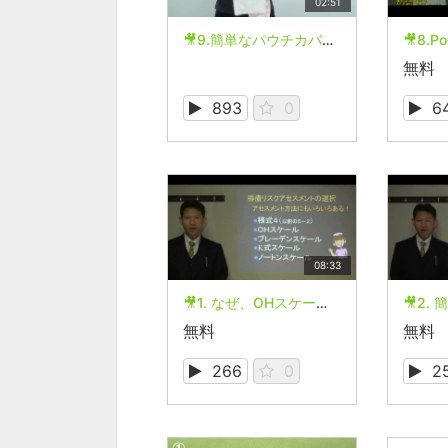
02:51
🎥9.簡単なパウチカバーの作り方
無料
893
0
6
08:33
🎥1. なぜ、OHスケールを使った褥瘡対策が有効なのか？
無料
無料
266
0
2