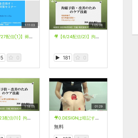
1:11:03
1:05:08
🎥【11/27配信①】褥瘡ゼロを目指す！褥瘡予防対策セミナー
🎥【6/24配信(2)】拘縮予防・改善のためのケア技術
15
0
181
0
1:18:05
01:29
🎥【3/23配信(1)】拘縮予防・改善のためのケア技術
🎥0.DESIGNは暗記する必要ありません
無料