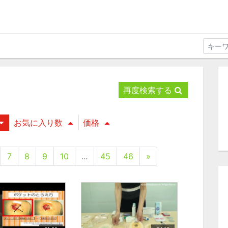
再度検索する
お気に入り数
価格
7
8
9
10
...
45
46
»