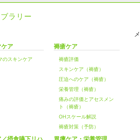
イブラリー
マケア
褥瘡ケア
マのスキンケア
褥瘡評価
スキンケア（褥瘡）
圧迫へのケア（褥瘡）
栄養管理（褥瘡）
痛みの評価とアセスメン
ト（褥瘡）
OHスケール解説
褥瘡対策（予防）
ア／摂食嚥下リハ
胃瘻ケア・栄養管理