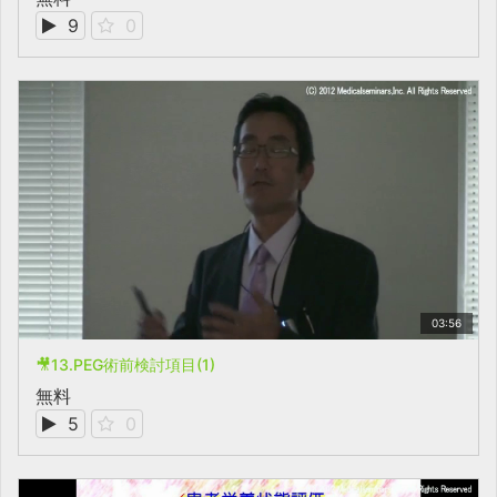
9
0
03:56
🎥13.PEG術前検討項目(1)
無料
5
0