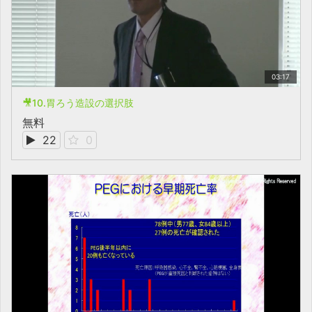
03:17
🎥10.胃ろう造設の選択肢
無料
22
0