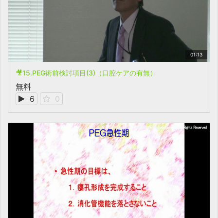
01:13
🎥15.PEG術前検討項目(3)（口腔ケアの有無）
無料
6
0