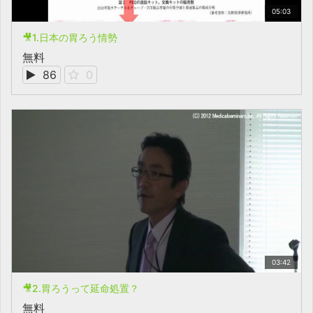
05:03
🎥1.日本の胃ろう情勢
無料
86
0
03:42
🎥2.胃ろうって延命処置？
無料