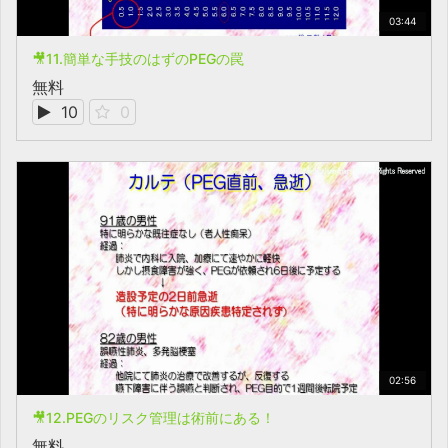
03:44
🎥11.簡単な手技のはずのPEGの罠
無料
10
0
02:56
🎥12.PEGのリスク管理は術前にある！
無料