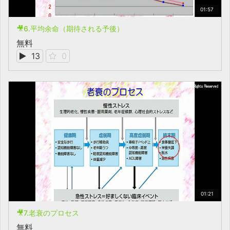
01:57
🎥6.平均余命（期待される予後）
無料
13
0
01:21
🎥7.老衰のプロセス
無料