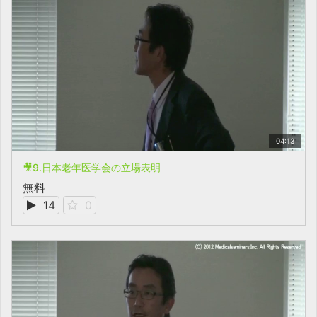
04:13
🎥9.日本老年医学会の立場表明
無料
14
0