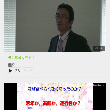
05:39
🎥4.尊厳を守る？
無料
26
0