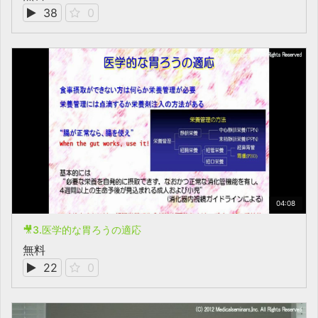
38
0
04:08
🎥3.医学的な胃ろうの適応
無料
22
0