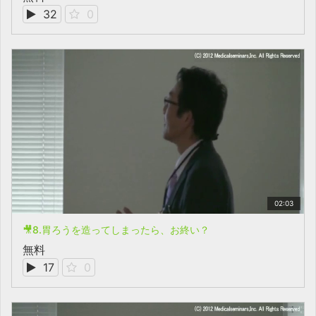
32
0
02:03
🎥8.胃ろうを造ってしまったら、お終い？
無料
17
0