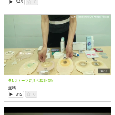
646
0
04:13
🎥1.ストーマ装具の基本情報
無料
315
0