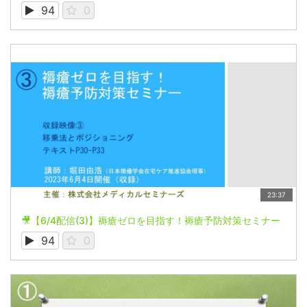
94
0
23:37
🎥【6/4配信(3)】褥瘡ゼロを目指す！褥瘡予防対策セミナー
94
0