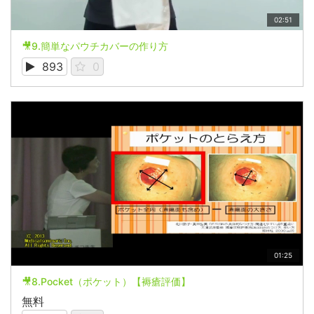
02:51
🎥9.簡単なパウチカバーの作り方
893
0
01:25
🎥8.Pocket（ポケット）【褥瘡評価】
無料