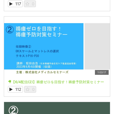
117
0
1:03:17
🎥【6/4配信(2)】褥瘡ゼロを目指す！褥瘡予防対策セミナー
112
0