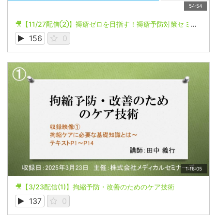
54:54
🎥【11/27配信②】褥瘡ゼロを目指す！褥瘡予防対策セミナー
156
0
1:18:05
🎥【3/23配信(1)】拘縮予防・改善のためのケア技術
137
0