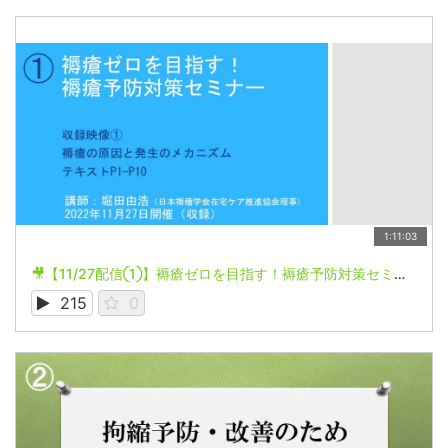
1:11:03
🎥【11/27配信①】褥瘡ゼロを目指す！褥瘡予防対策セミナー
215
0