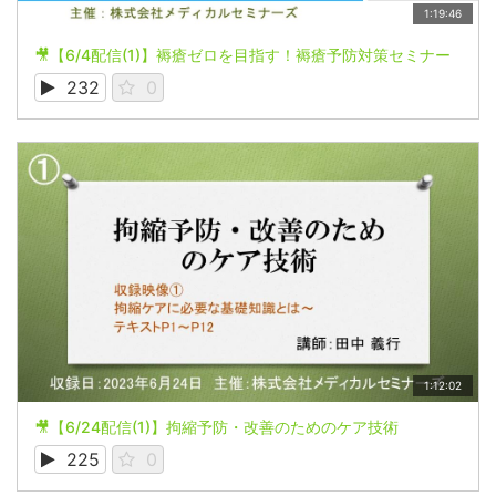
1:19:46
🎥【6/4配信(1)】褥瘡ゼロを目指す！褥瘡予防対策セミナー
232
0
1:12:02
🎥【6/24配信(1)】拘縮予防・改善のためのケア技術
225
0