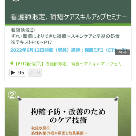
46:46
🎥【6/12配信②】看護師限定、褥瘡ケアスキルアップセミナー
95
0