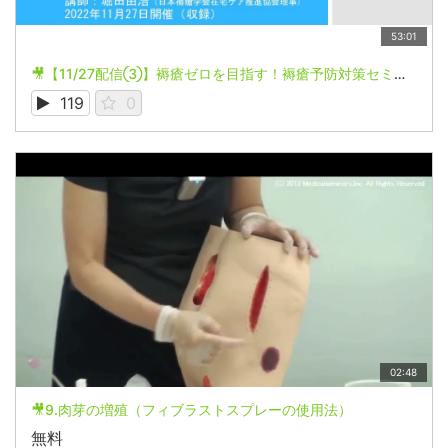
53:01
🎥【11/27配信③】褥瘡ゼロを目指す！褥瘡予防対策セミナー
119
0
02:48
🎥9.肉芽の増殖（フィブラストスプレーの使用法）
無料