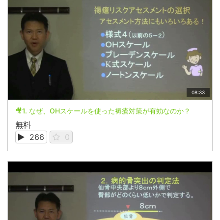
08:33
🎥1. なぜ、OHスケールを使った褥瘡対策が有効なのか？
無料
266
0