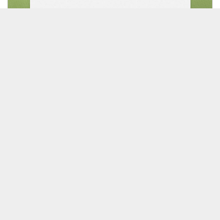
49:37
🎥【4/15配信(1)】拘縮予防・改善のためのケア技術
92
0