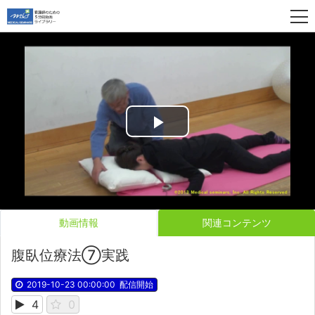
Play
Video
動画情報
関連コンテンツ
腹臥位療法⑦実践
2019-10-23 00:00:00
配信開始
4
0