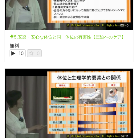
03:40
🎥5.安楽・安心な体位と同一体位の有害性【圧迫へのケア】
無料
10
0
02:11