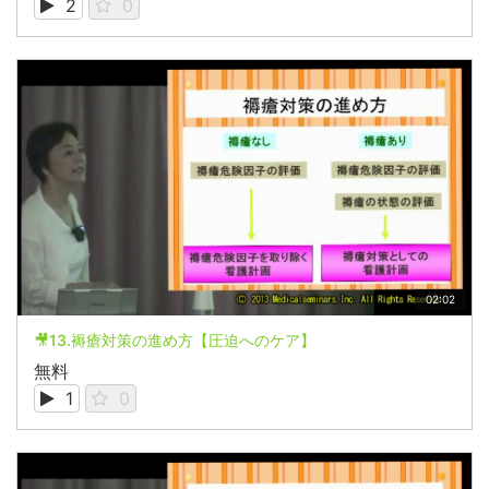
2
0
02:02
🎥13.褥瘡対策の進め方【圧迫へのケア】
無料
1
0