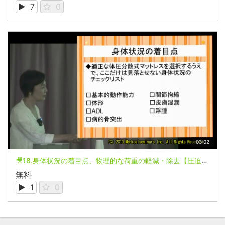
7
0
03:02
🎥18.身体状況の着目点、物理的な荷重の軽減・除去【圧迫へのケア】
無料
1
0