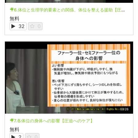
🎥6.体位と生理学的要素との関係、体位を整える援助【圧迫へのケア】
無料
32
0
03:26
🎥7.各体位の身体への影響【圧迫へのケア】
無料
2
0