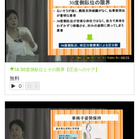
02:25
🎥14.30度側臥位とその限界【圧迫へのケア】
無料
0
0