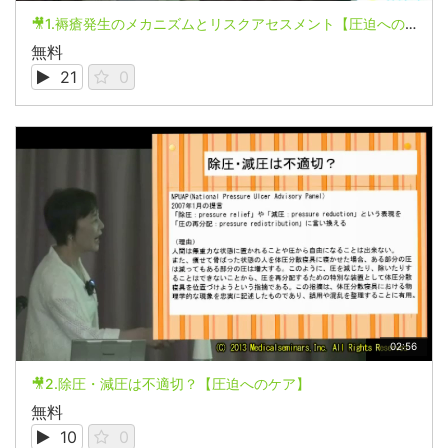
🎥1.褥瘡発生のメカニズムとリスクアセスメント【圧迫へのケア】
無料
21
0
02:56
🎥2.除圧・減圧は不適切？【圧迫へのケア】
無料
10
0