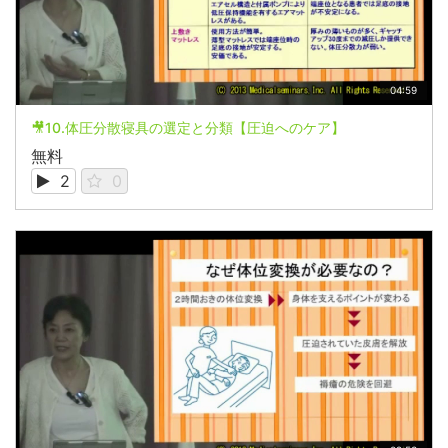
04:59
🎥10.体圧分散寝具の選定と分類【圧迫へのケア】
無料
2
0