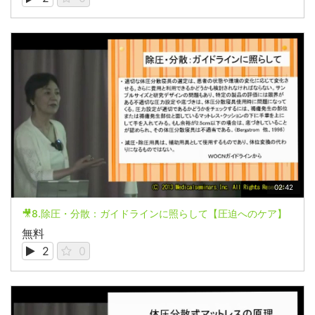
02:42
🎥8.除圧・分散：ガイドラインに照らして【圧迫へのケア】
無料
2
0