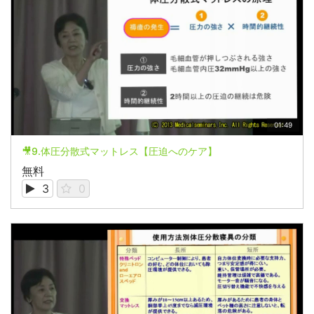
01:49
🎥9.体圧分散式マットレス【圧迫へのケア】
無料
3
0