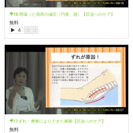
03:18
🎥16.間違った局所の減圧（円座、踵）【圧迫へのケア】
無料
4
0
02:07
🎥17.ずれ・摩擦によりできた褥瘡【圧迫へのケア】
無料