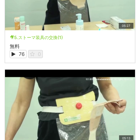
05:27
🎥5.ストーマ装具の交換(1)
無料
76
0
05:13