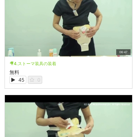
06:47
🎥4.ストーマ装具の装着
無料
45
0