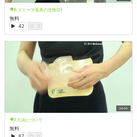
🎥6.ストーマ装具の交換(2)
無料
42
0
04:00
🎥7.入浴について
無料
87
0