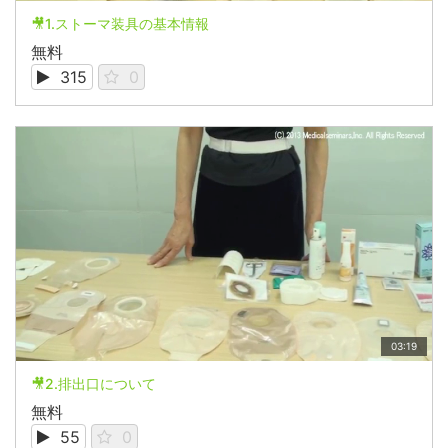
🎥1.ストーマ装具の基本情報
無料
315
0
03:19
🎥2.排出口について
無料
55
0