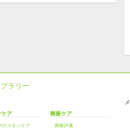
イブラリー
マケア
褥瘡ケア
マのスキンケア
褥瘡評価