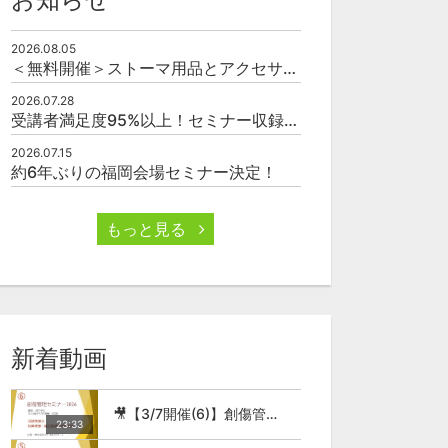
2026.08.05
＜無料開催＞ストーマ用品とアクセサリーの使い方（オンライン）
2026.07.28
受講者満足度95%以上！セミナー収録映像の厳選販売
2026.07.15
約6年ぶりの福岡会場セミナー決定！
02:37
03:35
もっと見る
🎥4.皮膚に影響を及ぼす主な疾患【スキンケア（褥瘡）】
🎥5.化学的刺激と物理的刺激【スキンケア（褥瘡）】
無料
無料
0
20
0
27
0
新着動画
🎥【3/7開催(6)】創傷管理セミナー2026
23:33