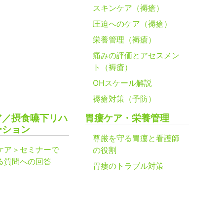
スキンケア（褥瘡）
圧迫へのケア（褥瘡）
栄養管理（褥瘡）
痛みの評価とアセスメン
ト（褥瘡）
OHスケール解説
褥瘡対策（予防）
ア／摂食嚥下リハ
胃瘻ケア・栄養管理
ーション
尊厳を守る胃瘻と看護師
ケア＞セミナーで
の役割
る質問への回答
胃瘻のトラブル対策