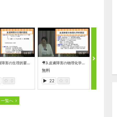
03:50
05:37
🎥2.皮膚障害の生理的要因【スキンケア（褥瘡）】
🎥3.皮膚障害の物理化学的要因【スキンケア（褥瘡）】
無料
無料
0
22
0
13
一覧へ