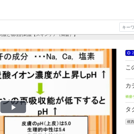
的刺激と物理的刺激【スキンケア（褥瘡）】
2
こ
カ
褥瘡
タ
Play
梶
Video