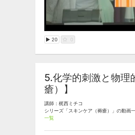
20
0
5.化学的刺激と物
瘡）】
講師：梶西ミチコ
シリーズ「スキンケア（褥瘡）」の動画
一覧