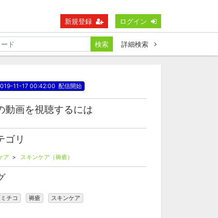
新規登録
ログイン
検索
詳細検索
019-11-17 00:42:00
配信開始
の動画を視聴するには
テゴリ
ケア
>
スキンケア（褥瘡）
グ
西ミチコ
褥瘡
スキンケア