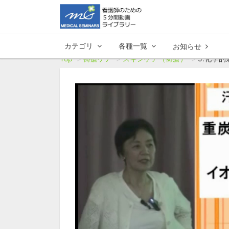
カテゴリ
各種一覧
お知らせ
Top
褥瘡ケア
スキンケア（褥瘡）
5.化学