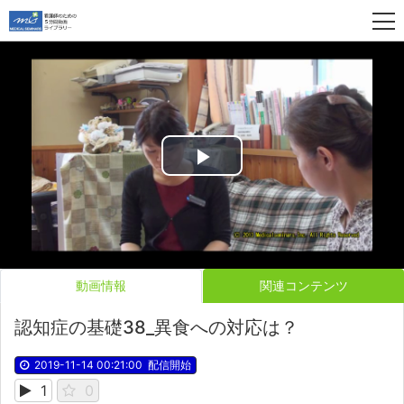
Play
Video
動画情報
関連コンテンツ
認知症の基礎38_異食への対応は？
2019-11-14 00:21:00
配信開始
1
0