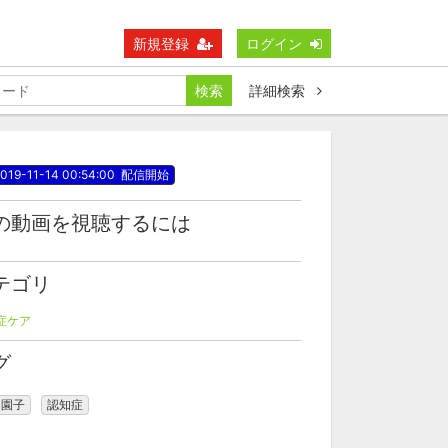
新規登録
ログイン
検索
詳細検索
019-11-14 00:54:00
配信開始
の動画を視聴するには
テゴリ
症ケア
グ
内園子
認知症