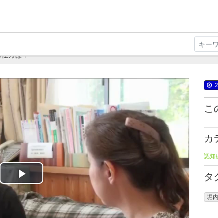
の仕方は？
2
こ
カ
認知
タ
Play
堀
Video