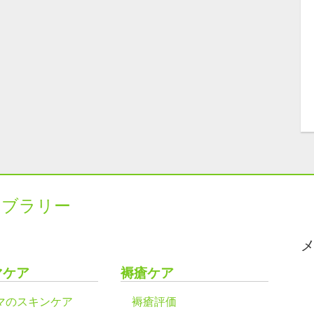
イブラリー
マケア
褥瘡ケア
マのスキンケア
褥瘡評価