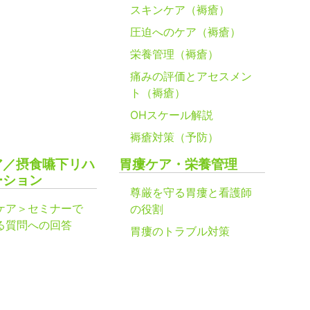
スキンケア（褥瘡）
圧迫へのケア（褥瘡）
栄養管理（褥瘡）
痛みの評価とアセスメン
ト（褥瘡）
OHスケール解説
褥瘡対策（予防）
ア／摂食嚥下リハ
胃瘻ケア・栄養管理
ーション
尊厳を守る胃瘻と看護師
ケア＞セミナーで
の役割
る質問への回答
胃瘻のトラブル対策