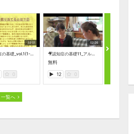
33:01
02:26
🎥認知症の基礎_vol.1(1-20)／トピック別まとめ動画
🎥認知症の基礎11_アルツハイマー病の人のケアの原則は？
無料
無料
0
12
0
10
一覧へ