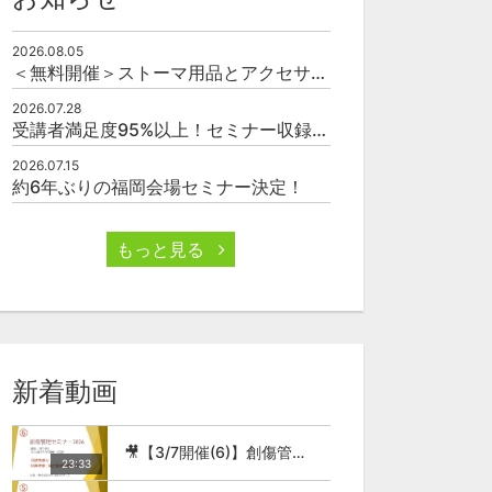
2026.08.05
＜無料開催＞ストーマ用品とアクセサリーの使い方（オンライン）
2026.07.28
受講者満足度95%以上！セミナー収録映像の厳選販売
00:45
01:53
2026.07.15
約6年ぶりの福岡会場セミナー決定！
🎥認知症の基礎12_レビー小体型認知症とは？
🎥認知症の基礎13_レビー小体型認知症の特徴的な症状は？
無料
無料
もっと見る
0
5
0
1
0
新着動画
🎥【3/7開催(6)】創傷管理セミナー2026
23:33