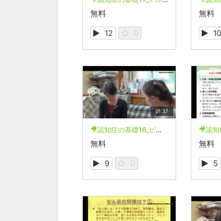
無料
無料
12
0
1
01:37
🎥認知症の基礎16_ピック病の特徴は？
無料
無料
9
0
5