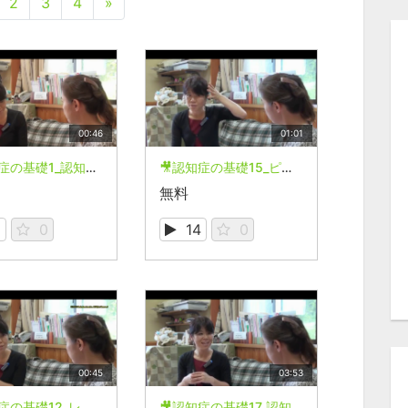
2
3
4
»
00:46
01:01
🎥認知症の基礎1_認知症とは何か？
🎥認知症の基礎15_ピック病とは？
無料
6
0
14
0
00:45
03:53
🎥認知症の基礎12_レビー小体型認知症とは？
🎥認知症の基礎17_認知症の進行の仕方は？