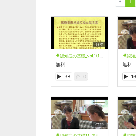
«
1
33:01
🎥認知症の基礎_vol.1(1-20)／トピック別まとめ動画
無料
無料
38
0
1
02:26
🎥認知症の基礎11_アルツハイマー病の人のケアの原則は？