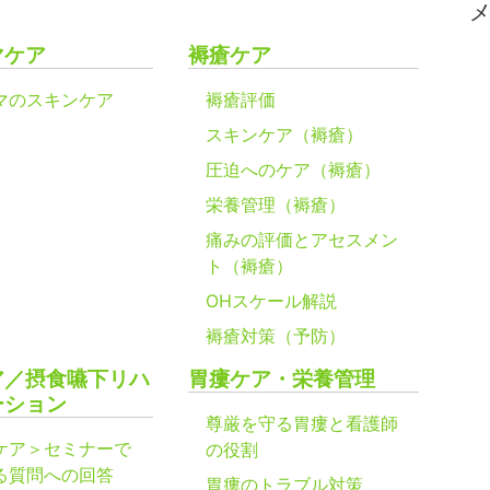
マケア
褥瘡ケア
マのスキンケア
褥瘡評価
スキンケア（褥瘡）
圧迫へのケア（褥瘡）
栄養管理（褥瘡）
痛みの評価とアセスメン
ト（褥瘡）
OHスケール解説
褥瘡対策（予防）
ア／摂食嚥下リハ
胃瘻ケア・栄養管理
ーション
尊厳を守る胃瘻と看護師
ケア＞セミナーで
の役割
る質問への回答
胃瘻のトラブル対策