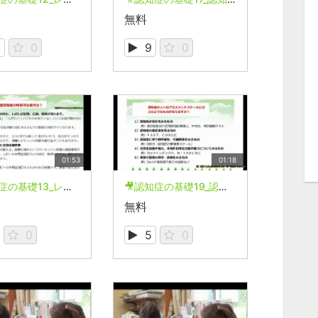
無料
0
0
9
0
01:53
01:18
🎥認知症の基礎13_レビー小体型認知症の特徴的な症状は？
🎥認知症の基礎19_認知症の人へのアセスメントスケールにはどのようなものがあるか？
無料
0
5
0