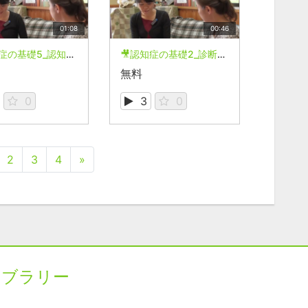
01:08
00:46
🎥認知症の基礎5_認知症の進行の仕方は？
🎥認知症の基礎2_診断にはどのような基準が用いれている？
無料
0
3
0
2
3
4
»
イブラリー