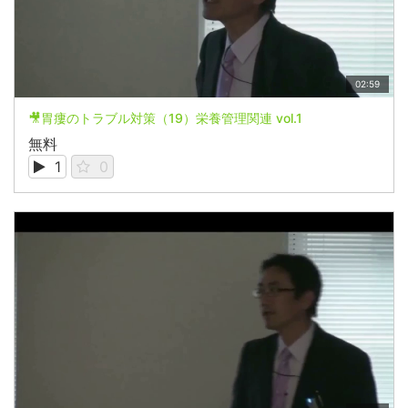
02:59
🎥胃瘻のトラブル対策（19）栄養管理関連 vol.1
無料
1
0