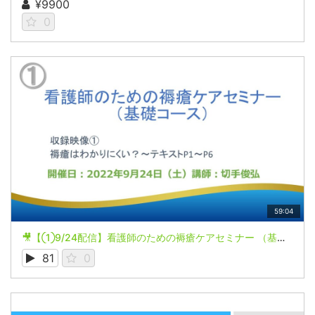
¥9900
0
59:04
🎥【①9/24配信】看護師のための褥瘡ケアセミナー （基礎コース）
81
0