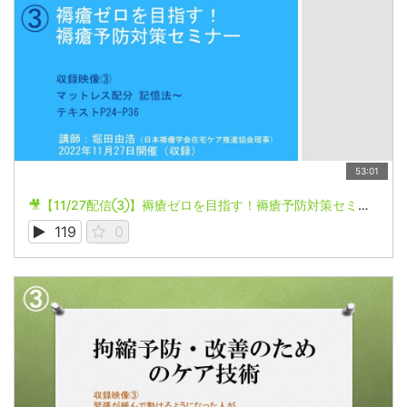
53:01
🎥【11/27配信③】褥瘡ゼロを目指す！褥瘡予防対策セミナー
119
0