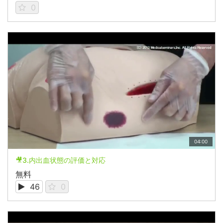
0
04:00
🎥3.内出血状態の評価と対応
無料
46
0