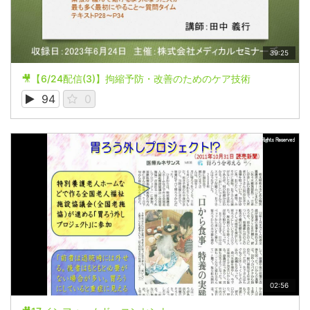
39:25
🎥【6/24配信(3)】拘縮予防・改善のためのケア技術
94
0
02:56