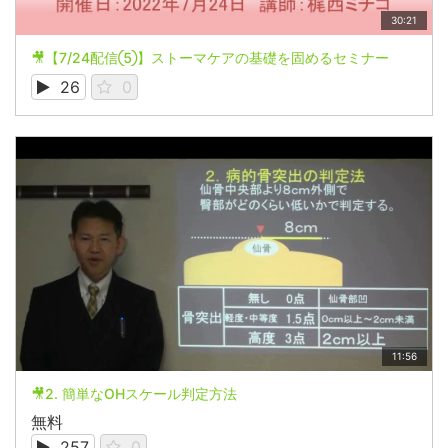
30:21
🎥【7/24配信⑤】ストーマケアの基礎を固めるセミナー
26
0
11:56
🎥2. 簡単なOHスケール判定方法
無料
257
0