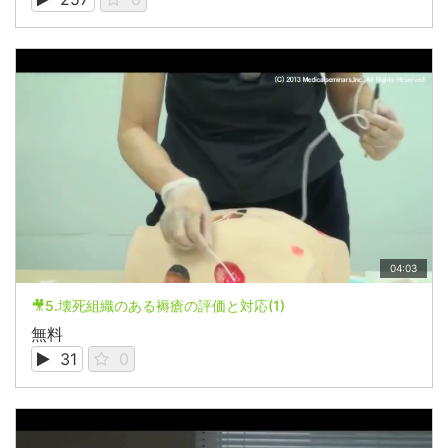
04:03
🎥5.壊死組織のある褥瘡の評価と対応(1)
無料
31
0