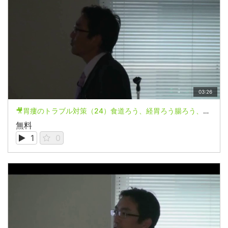
03:26
🎥胃瘻のトラブル対策（24）食道ろう、経胃ろう腸ろう、直接腸ろう
無料
1
0