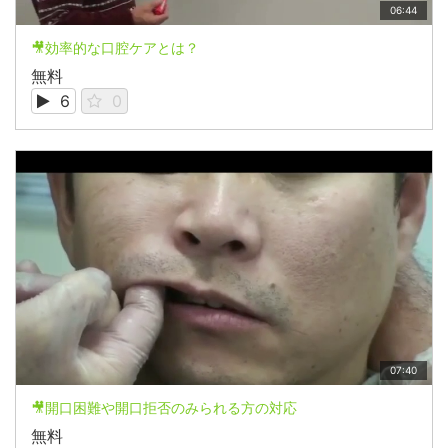
06:44
🎥効率的な口腔ケアとは？
無料
6
0
07:40
🎥開口困難や開口拒否のみられる方の対応
無料