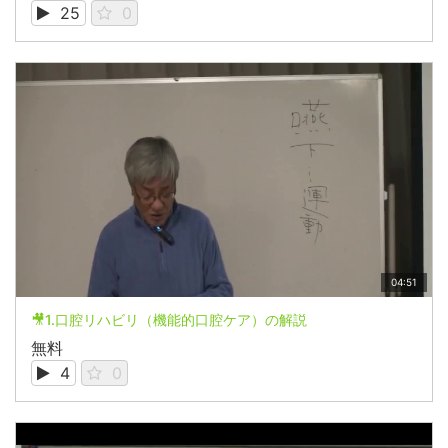
25
0
04:51
🎥1.口腔リハビリ（機能的口腔ケア）の解説
無料
4
0