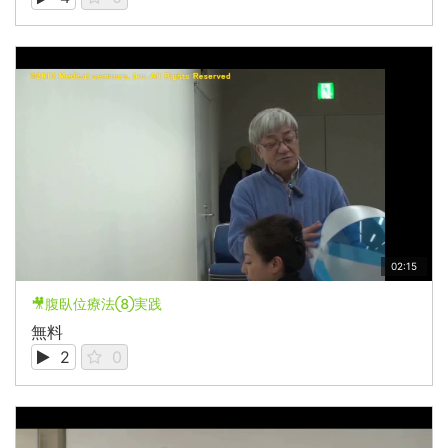
02:15
🎥腹臥位療法⑧実践
無料
2
0