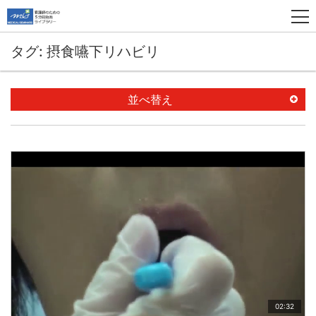
タグ: 摂食嚥下リハビリ
並べ替え
02:32