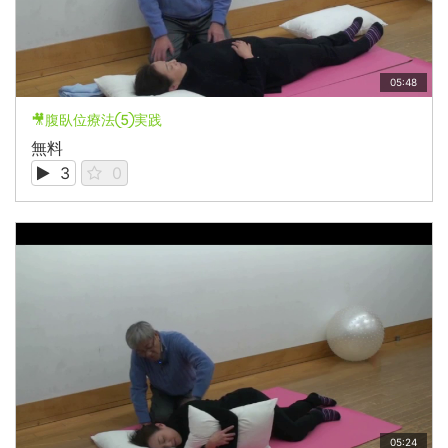
05:48
🎥腹臥位療法⑤実践
無料
3
0
05:24