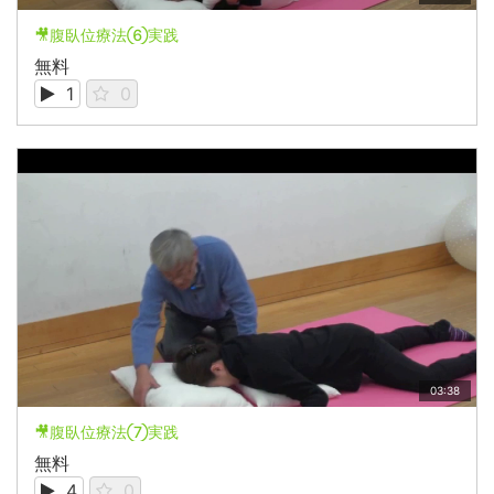
🎥腹臥位療法⑥実践
無料
1
0
03:38
🎥腹臥位療法⑦実践
無料
4
0