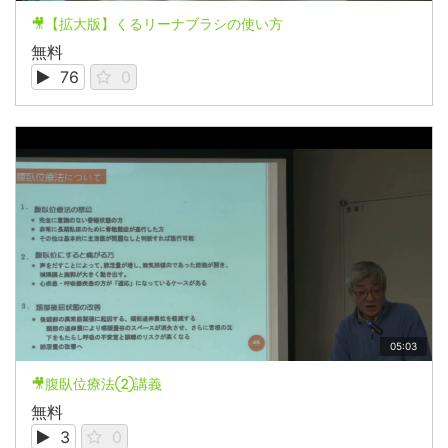
🎥【拡大版】くるリーナブラシの使い方
無料
76
0
05:03
🎥腹臥位療法②講義
無料
3
0