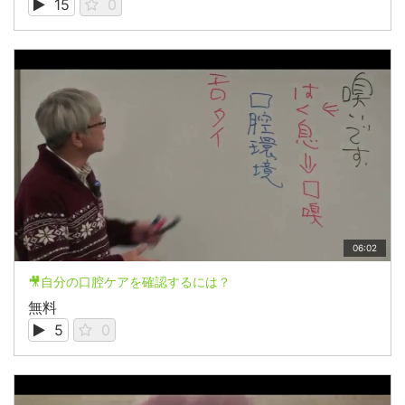
15
0
06:02
🎥自分の口腔ケアを確認するには？
無料
5
0