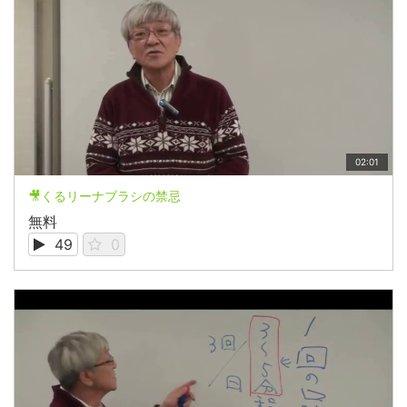
02:01
🎥くるリーナブラシの禁忌
無料
49
0