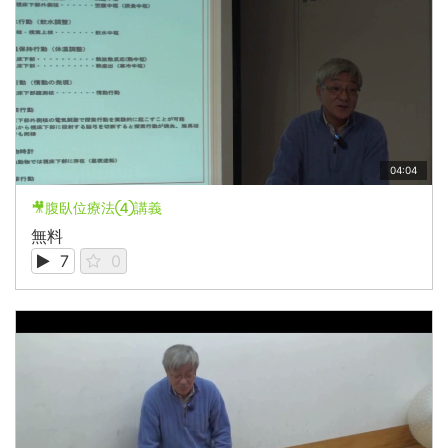
04:04
🎥腹臥位療法④講義
無料
7
0