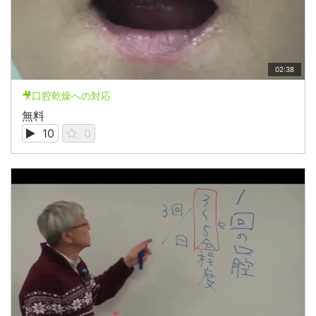
02:38
🎥口腔乾燥への対応
無料
10
0