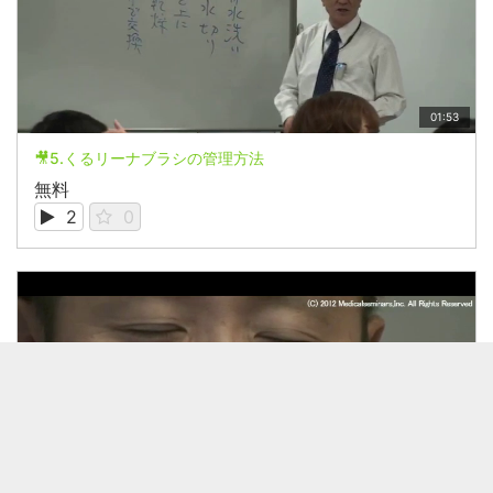
01:53
🎥5.くるリーナブラシの管理方法
無料
2
0