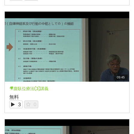
05:45
🎥腹臥位療法③講義
無料
3
0