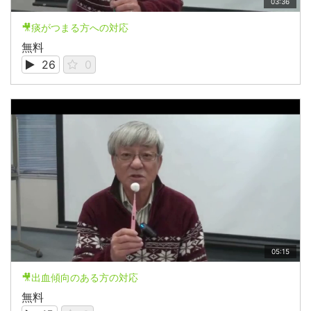
03:36
🎥痰がつまる方への対応
無料
26
0
05:15
🎥出血傾向のある方の対応
無料