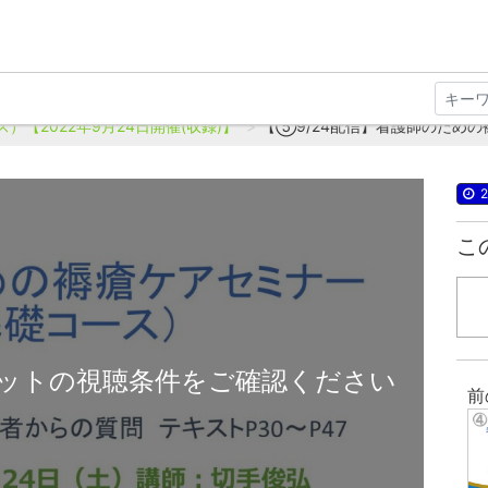
【2022年9月24日開催(収録)】
【⑤9/24配信】看護師のための
2
こ
ットの視聴条件をご確認ください
前