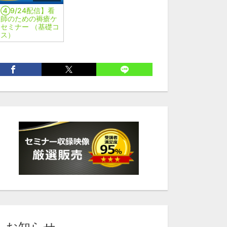
④9/24配信】看
護師のための褥瘡ケ
セミナー （基礎コ
ース）