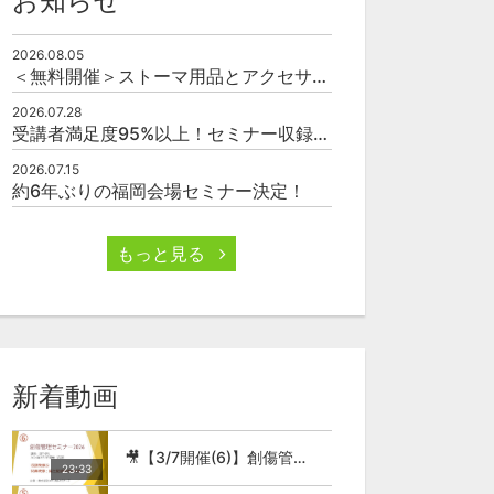
お知らせ
2026.08.05
＜無料開催＞ストーマ用品とアクセサリーの使い方（オンライン）
2026.07.28
受講者満足度95%以上！セミナー収録映像の厳選販売
2026.07.15
約6年ぶりの福岡会場セミナー決定！
もっと見る
45:48
1:00:20
新着動画
🎥【④9/24配信】看護師のための褥瘡ケアセミナー （基礎コース）
🎥【⑤9/24配信】看護師のための褥瘡ケアセミナー （基礎コース）
🎥【3/7開催(6)】創傷管理セミナー2026
0
36
0
23:33