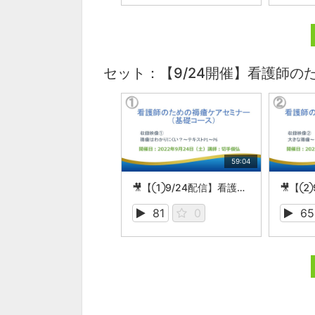
セット：【9/24開催】看護師
59:04
🎥【①9/24配信】看護師のための褥瘡ケアセミナー （基礎コース）
81
0
65