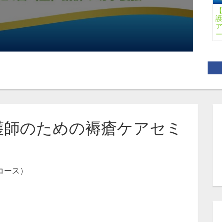
【
ア
看護師のための褥瘡ケアセミ
コース）