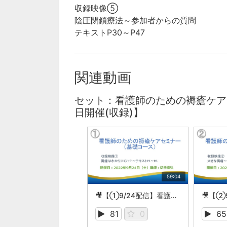
収録映像⑤
陰圧閉鎖療法～参加者からの質問
テキストP30～P47
関連動画
セット：看護師のための褥瘡ケアセ
日開催(収録)】
59:04
🎥【①9/24配信】看護師のための褥瘡ケアセミナー （基礎コース）
81
0
65