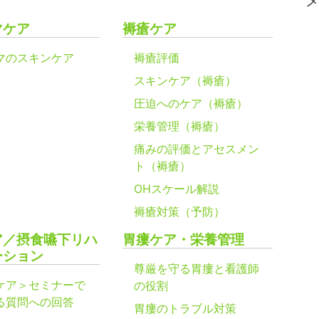
マケア
褥瘡ケア
マのスキンケア
褥瘡評価
スキンケア（褥瘡）
圧迫へのケア（褥瘡）
栄養管理（褥瘡）
痛みの評価とアセスメン
ト（褥瘡）
OHスケール解説
褥瘡対策（予防）
ア／摂食嚥下リハ
胃瘻ケア・栄養管理
ーション
尊厳を守る胃瘻と看護師
ケア＞セミナーで
の役割
る質問への回答
胃瘻のトラブル対策