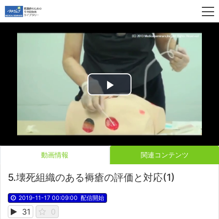
Play
Video
動画情報
関連コンテンツ
5.壊死組織のある褥瘡の評価と対応(1)
2019-11-17 00:09:00
配信開始
31
0