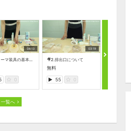
04:13
03:19
🎥1.ストーマ装具の基本情報
🎥2.排出口について
🎥3.アクセ
無料
無料
5
0
55
0
47
一覧へ