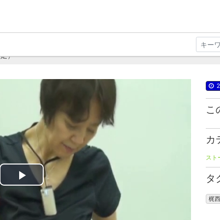
補足）
2
こ
カ
スト
タ
Play
梶
Video