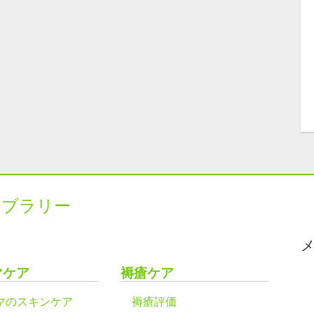
イブラリー
マケア
褥瘡ケア
マのスキンケア
褥瘡評価