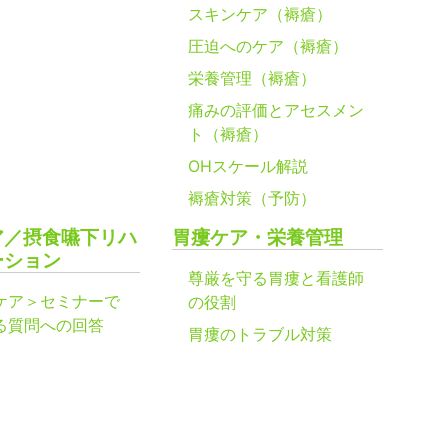
スキンケア（褥瘡）
圧迫へのケア（褥瘡）
栄養管理（褥瘡）
痛みの評価とアセスメン
ト（褥瘡）
OHスケール解説
褥瘡対策（予防）
ア／摂食嚥下リハ
胃瘻ケア・栄養管理
ーション
尊厳を守る胃瘻と看護師
ケア＞セミナーで
の役割
る質問への回答
胃瘻のトラブル対策