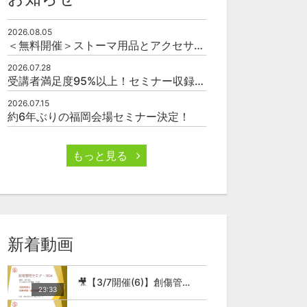
2026.08.05
＜無料開催＞ストーマ用品とアクセサリーの使い方（オンライン）
2026.07.28
受講者満足度95%以上！セミナー収録映像の厳選販売
2026.07.15
07:55
06:47
約6年ぶりの福岡会場セミナー決定！
サリー
🎥4.ストーマ装具の装着
もっと見る
無料
無料
0
45
0
76
0
新着動画
🎥【3/7開催(6)】創傷管理セミナー2026
23:33