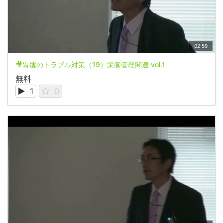
02:59
🎥胃瘻のトラブル対策（19）栄養管理関連 vol.1
無料
1
0