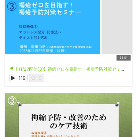
53:01
🎥【11/27配信③】褥瘡ゼロを目指す！褥瘡予防対策セミナー
119
0