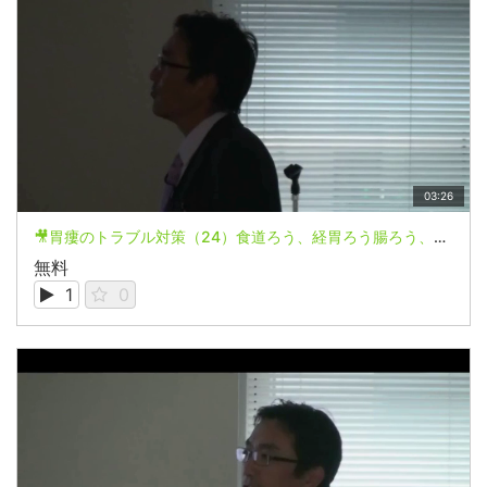
03:26
🎥胃瘻のトラブル対策（24）食道ろう、経胃ろう腸ろう、直接腸ろう
無料
1
0