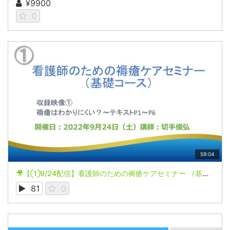
¥9900
0
59:04
🎥【①9/24配信】看護師のための褥瘡ケアセミナー （基礎コース）
81
0