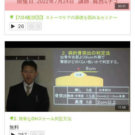
30:21
🎥【7/24配信⑤】ストーマケアの基礎を固めるセミナー
26
0
11:56
🎥2. 簡単なOHスケール判定方法
無料
257
0