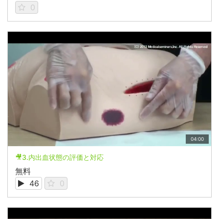
0
04:00
🎥3.内出血状態の評価と対応
無料
46
0