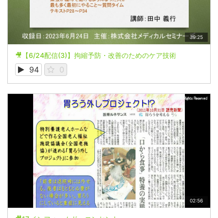
39:25
🎥【6/24配信(3)】拘縮予防・改善のためのケア技術
94
0
02:56