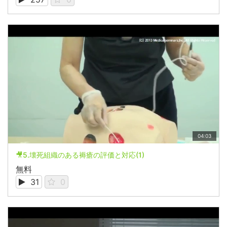
04:03
🎥5.壊死組織のある褥瘡の評価と対応(1)
無料
31
0