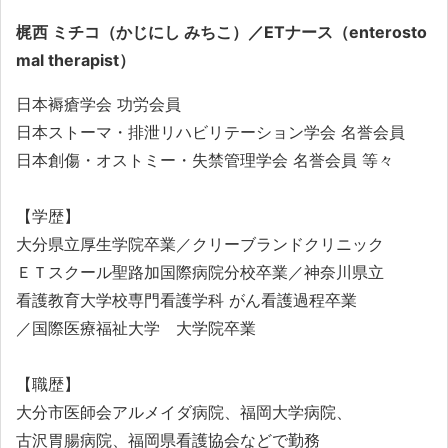
梶西 ミチコ（かじにし みちこ）／ETナース（enterosto
mal therapist）
日本褥瘡学会 功労会員
日本ストーマ・排泄リハビリテーション学会 名誉会員
日本創傷・オストミー・失禁管理学会 名誉会員 等々
【学歴】
大分県立厚生学院卒業／クリーブランドクリニック
ＥＴスクール聖路加国際病院分校卒業／神奈川県立
看護教育大学校専門看護学科 がん看護過程卒業
／国際医療福祉大学 大学院卒業
【職歴】
大分市医師会アルメイダ病院、福岡大学病院、
古沢胃腸病院、福岡県看護協会などで勤務