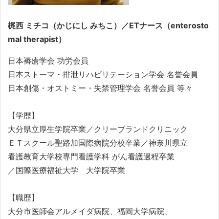
梶西 ミチコ（かじにし みちこ）／ETナース（enterosto
mal therapist）
日本褥瘡学会 功労会員
日本ストーマ・排泄リハビリテーション学会 名誉会員
日本創傷・オストミー・失禁管理学会 名誉会員 等々
【学歴】
大分県立厚生学院卒業／クリーブランドクリニック
ＥＴスクール聖路加国際病院分校卒業／神奈川県立
看護教育大学校専門看護学科 がん看護過程卒業
／国際医療福祉大学 大学院卒業
【職歴】
大分市医師会アルメイダ病院、福岡大学病院、