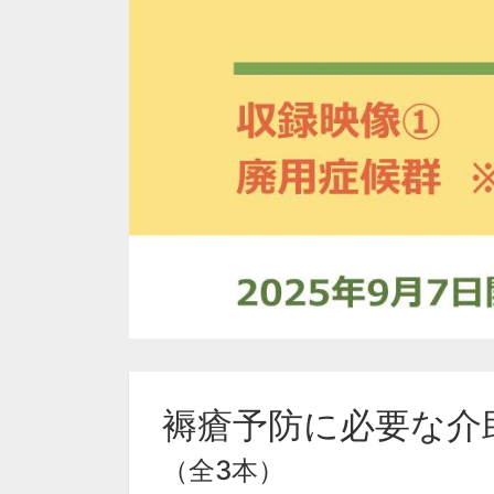
褥瘡予防に必要な介
（全3本）