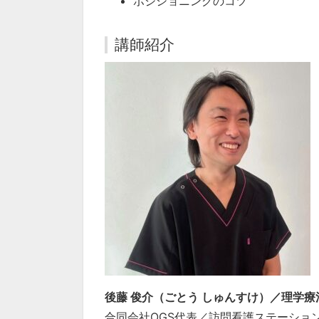
ポジショニングのコツ
講師紹介
後藤 俊介（ごとう しゅんすけ）／理学療
合同会社OGS代表／訪問看護ステーションGr