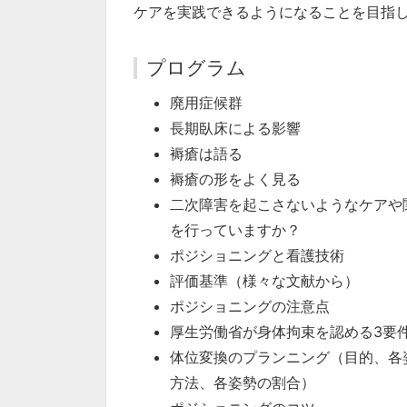
ケアを実践できるようになることを目指
プログラム
廃用症候群
長期臥床による影響
褥瘡は語る
褥瘡の形をよく見る
二次障害を起こさないようなケアや
を行っていますか？
ポジショニングと看護技術
評価基準（様々な文献から）
ポジショニングの注意点
厚生労働省が身体拘束を認める3要
体位変換のプランニング（目的、各
方法、各姿勢の割合）