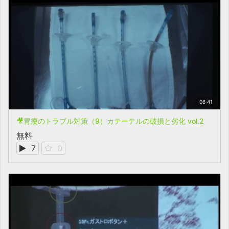
06:41
🎥胃瘻のトラブル対策（9）カテーテルの破損と劣化 vol.2
無料
7
0