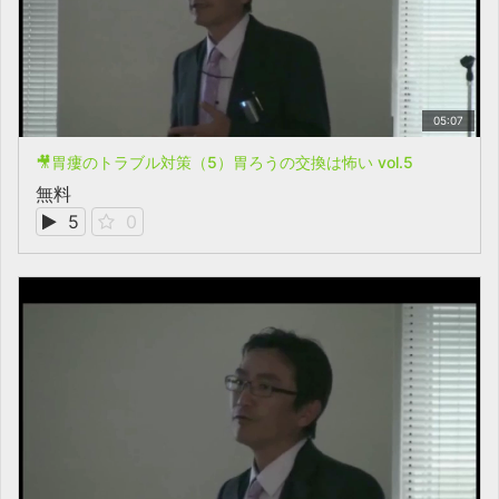
05:07
🎥胃瘻のトラブル対策（5）胃ろうの交換は怖い vol.5
無料
5
0