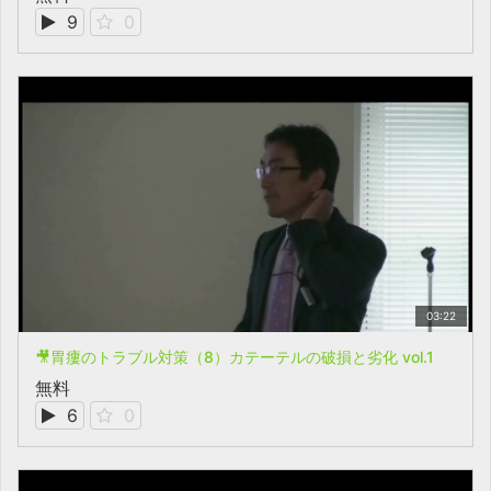
9
0
03:22
🎥胃瘻のトラブル対策（8）カテーテルの破損と劣化 vol.1
無料
6
0