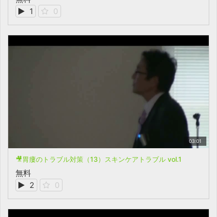
1
0
03:01
🎥胃瘻のトラブル対策（13）スキンケアトラブル vol.1
無料
2
0