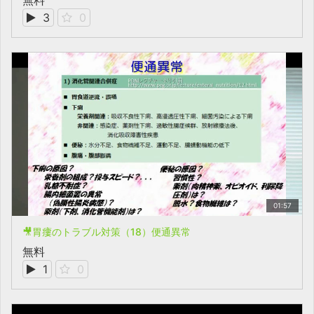
無料
3
0
01:57
🎥胃瘻のトラブル対策（18）便通異常
無料
1
0