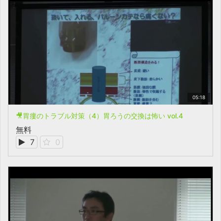
05:18
🎥胃瘻のトラブル対策（4）胃ろうの交換は怖い vol.4
無料
7
0