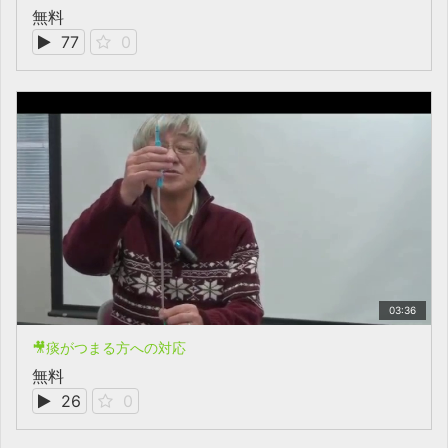
無料
77
0
03:36
🎥痰がつまる方への対応
無料
26
0