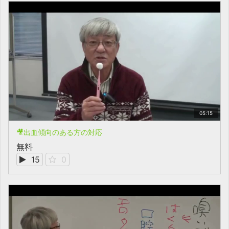
05:15
🎥出血傾向のある方の対応
無料
15
0