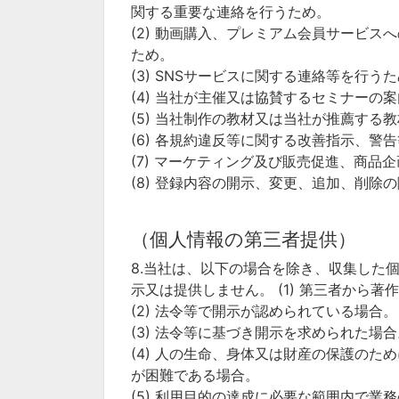
関する重要な連絡を行うため。
(2) 動画購入、プレミアム会員サービ
ため。
(3) SNSサービスに関する連絡等を行う
(4) 当社が主催又は協賛するセミナーの
(5) 当社制作の教材又は当社が推薦する
(6) 各規約違反等に関する改善指示、警
(7) マーケティング及び販売促進、商品
(8) 登録内容の開示、変更、追加、削除
（個人情報の第三者提供）
8.当社は、以下の場合を除き、収集した
示又は提供しません。 (1) 第三者から
(2) 法令等で開示が認められている場合。
(3) 法令等に基づき開示を求められた場合
(4) 人の生命、身体又は財産の保護の
が困難である場合。
(5) 利用目的の達成に必要な範囲内で業