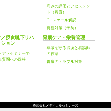
痛みの評価とアセスメン
ト（褥瘡）
OHスケール解説
褥瘡対策（予防）
ア／摂食嚥下リハ
胃瘻ケア・栄養管理
ーション
尊厳を守る胃瘻と看護師
ケア＞セミナーで
の役割
る質問への回答
胃瘻のトラブル対策
株式会社メディカルセミナーズ