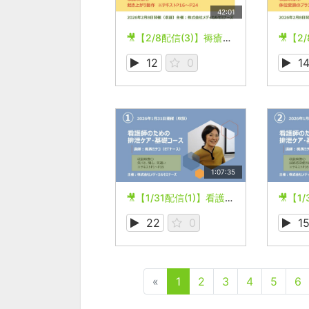
42:01
🎥【2/8配信(3)】褥瘡予防に必要な介助技術と福祉用具の選択
12
0
1
1:07:35
🎥【1/31配信(1)】看護師のための排泄ケア・基礎コース
22
0
1
«
1
2
3
4
5
6