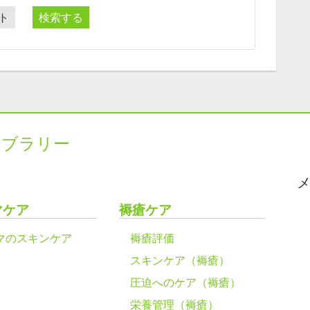
ト
検索する
イブラリー
マケア
褥瘡ケア
マのスキンケア
褥瘡評価
スキンケア（褥瘡）
圧迫へのケア（褥瘡）
栄養管理（褥瘡）