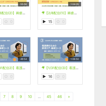
55:56
1:04:35
🎥【2/8配信(2)】褥瘡予防に必要な介助技術と福祉用具の選択
🎥【2/8配信(1)】褥瘡予防に必要な介助技術と福祉用具の選択
4
0
15
0
49:54
1:06:50
🎥【1/31配信2)】看護師のための排泄ケア・基礎コース
🎥【1/31配信(3)】看護師のための排泄ケア・基礎コース
5
0
16
0
7
8
9
10
...
45
46
»