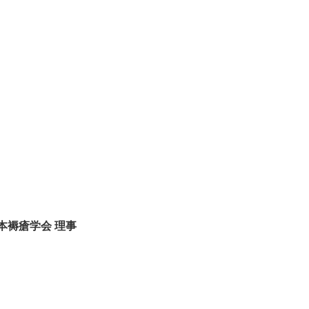
本褥瘡学会 理事