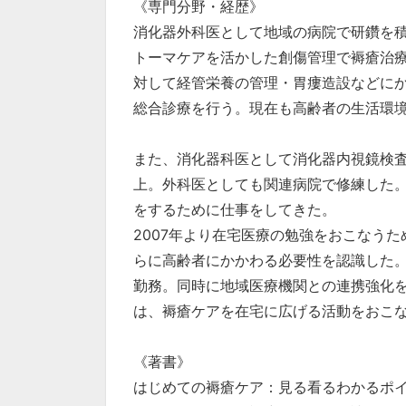
《専門分野・経歴》
消化器外科医として地域の病院で研鑽を積
トーマケアを活かした創傷管理で褥瘡治
対して経管栄養の管理・胃瘻造設などに
総合診療を行う。現在も高齢者の生活環
また、消化器科医として消化器内視鏡検査
上。外科医としても関連病院で修練した。
をするために仕事をしてきた。
2007年より在宅医療の勉強をおこなう
らに高齢者にかかわる必要性を認識した。
勤務。同時に地域医療機関との連携強化
は、褥瘡ケアを在宅に広げる活動をおこ
《著書》
はじめての褥瘡ケア：見る看るわかるポイ