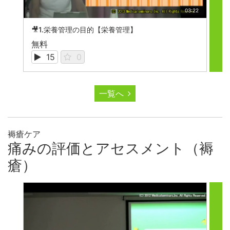
03:22
🎥1.栄養管理の目的【栄養管理】

無料
無
15
0
一覧へ
褥瘡ケア
痛みの評価とアセスメント（褥
瘡）