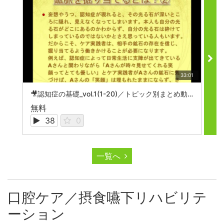
33:01
🎥認知症の基礎_vol.1(1-20)／トピック別まとめ動画
無料
無
38
0
一覧へ
口腔ケア／摂食嚥下リハビリテ
ーション