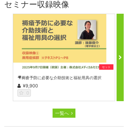
セミナー収録映像
セット
🎥褥瘡予防に必要な介助技術と福祉用具の選択

¥9,900
0
一覧へ