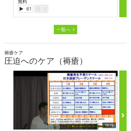
無料
無
61
0
一覧へ
褥瘡ケア
圧迫へのケア（褥瘡）
08:29