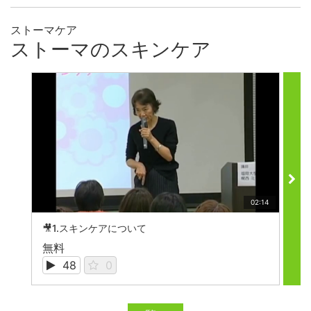
ストーマケア
ストーマのスキンケア
02:14
🎥1.スキンケアについて

無料
無
48
0