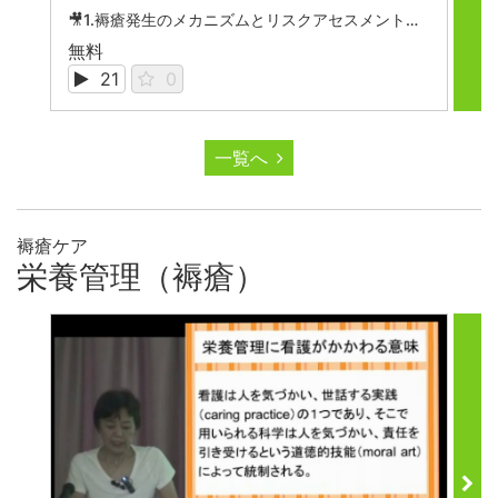
🎥1.褥瘡発生のメカニズムとリスクアセスメント【圧迫へのケア】

無料
無
21
0
一覧へ
褥瘡ケア
栄養管理（褥瘡）