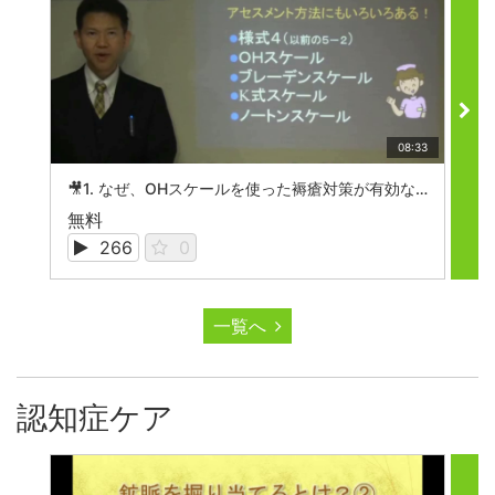
08:33
🎥1. なぜ、OHスケールを使った褥瘡対策が有効なのか？

無料
無
266
0
一覧へ
認知症ケア