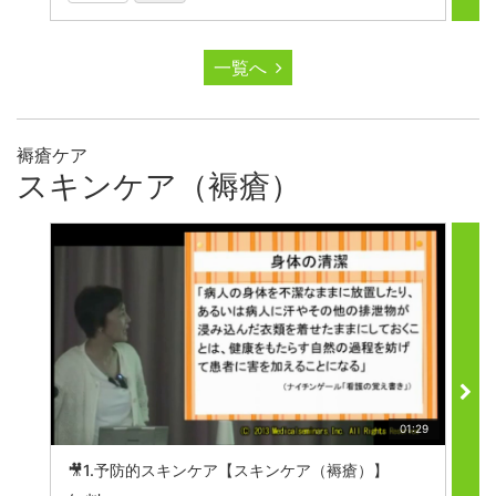
一覧へ
褥瘡ケア
スキンケア（褥瘡）
01:29
🎥1.予防的スキンケア【スキンケア（褥瘡）】
