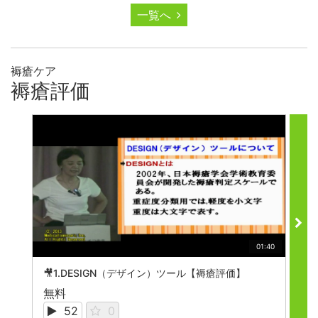
一覧へ
褥瘡ケア
褥瘡評価
01:40
🎥1.DESIGN（デザイン）ツール【褥瘡評価】

無料
無
52
0