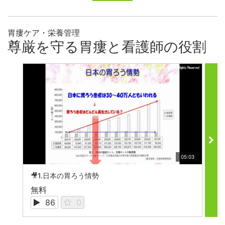
胃瘻ケア・栄養管理
尊厳を守る胃瘻と看護師の役割
05:03
🎥1.日本の胃ろう情勢

無料
無
86
0