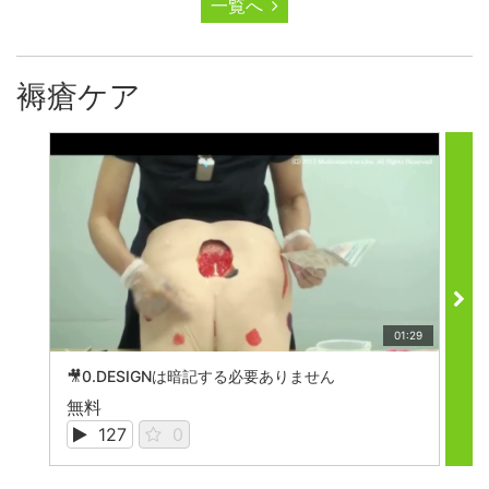
一覧へ
褥瘡ケア
01:29
🎥0.DESIGNは暗記する必要ありません

無料
無
127
0