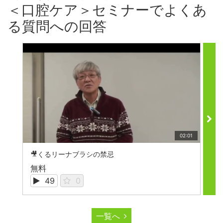
＜口腔ケア＞セミナーでよくあ
る質問への回答
02:01
🎥くるリーナブラシの禁忌

無料
無
49
0
一覧へ