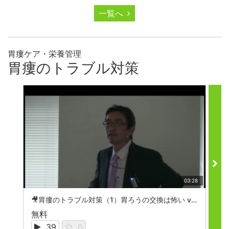
一覧へ
胃瘻ケア・栄養管理
胃瘻のトラブル対策
03:28
🎥胃瘻のトラブル対策（1）胃ろうの交換は怖い vol.1
無料
無
39
0