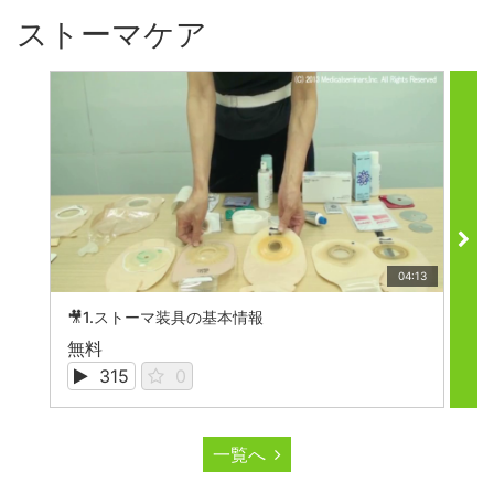
ストーマケア
04:13
🎥1.ストーマ装具の基本情報

無料
無
315
0
一覧へ